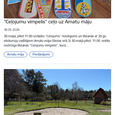
“Ceļojumu vimpelis” ceļo uz Amatu māju
18.05.2026.
30.maijā, plkst.11.00 izstādes “Ceļojums” noslēgums un tikšanās ar 20.gs.
ekskursiju vadītājiem Amatu māja (Skolas ielā 3) 30.maijā plkst. 11.00. notiks
nozīmīga tikšanās “Ceļojumu vimpelis”, kurā…
Amatu māja
Piedāvājumi