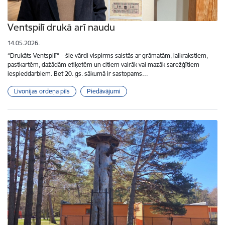
Ventspilī drukā arī naudu
14.05.2026.
“Drukāts Ventspilī“ – šie vārdi vispirms saistās ar grāmatām, laikrakstiem,
pastkartēm, dažādām etiķetēm un citiem vairāk vai mazāk sarežģītiem
iespieddarbiem. Bet 20. gs. sākumā ir sastopams…
Livonijas ordeņa pils
Piedāvājumi