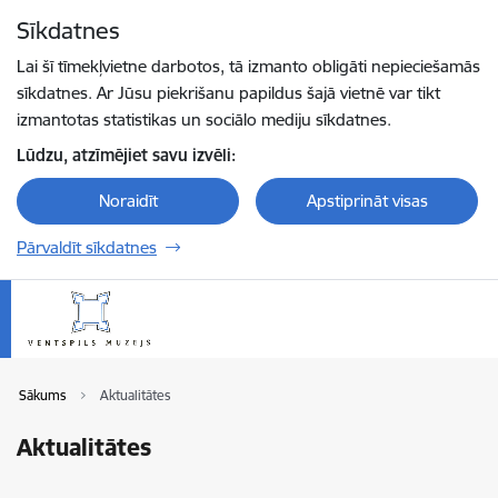
Pāriet uz lapas saturu
Sīkdatnes
Spied
lai meklētu
Enter
Lai šī tīmekļvietne darbotos, tā izmanto obligāti nepieciešamās
sīkdatnes. Ar Jūsu piekrišanu papildus šajā vietnē var tikt
izmantotas statistikas un sociālo mediju sīkdatnes.
Lūdzu, atzīmējiet savu izvēli:
Noraidīt
Apstiprināt visas
Pārvaldīt sīkdatnes
Sākums
Aktualitātes
Aktualitātes