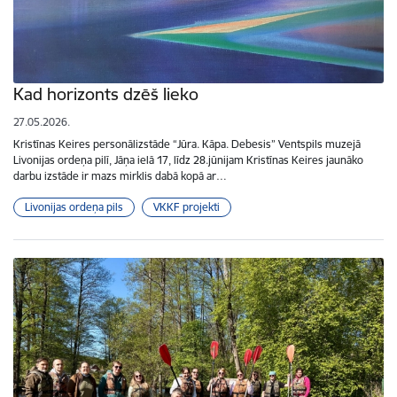
Kad horizonts dzēš lieko
27.05.2026.
Kristīnas Keires personālizstāde “Jūra. Kāpa. Debesis” Ventspils muzejā
Livonijas ordeņa pilī, Jāņa ielā 17, līdz 28.jūnijam Kristīnas Keires jaunāko
darbu izstāde ir mazs mirklis dabā kopā ar…
Livonijas ordeņa pils
VKKF projekti