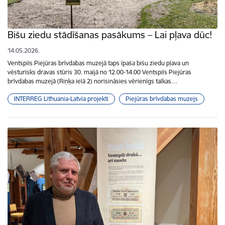
Bišu ziedu stādīšanas pasākums – Lai pļava dūc!
14.05.2026.
Ventspils Piejūras brīvdabas muzejā taps īpaša bišu ziedu pļava un
vēsturisks dravas stūris 30. maijā no 12.00-14.00 Ventspils Piejūras
brīvdabas muzejā (Riņķa ielā 2) norisināsies vērienīgs talkas…
INTERREG Lithuania-Latvia projekti
Piejūras brīvdabas muzejs