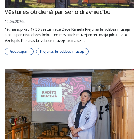
Vēstures otrdienā par seno dravniecību
12.05.2026.
19.maijā, plkst. 17.30 vēsturniece Dace Kamela Piejūras brīvdabas muzejā
stāstīs par Bišu dores koku – no meža līdz muzejam 19. maijā plkst. 17.30
Ventspils Piejūras brīvdabas muzejs aicina uz…
Piedāvājumi
Piejūras brīvdabas muzejs