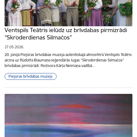
Ventspils Teātris ielūdz uz brīvdabas pirmizrādi
“Skroderdienas Silmačos”
27.05.2026.
20. jūnijā Piejūras brīvdabas muzeja autentiskajā atmosfērā Ventspils Teātris
aicina uz Rūdolfa Blaumaņa leģendārās lugas “Skroderdienas Silmačos”
brīvdabas pirmizrādi. Režisora Kārļa Neimaņa vadībā…
Piejūras brīvdabas muzejs