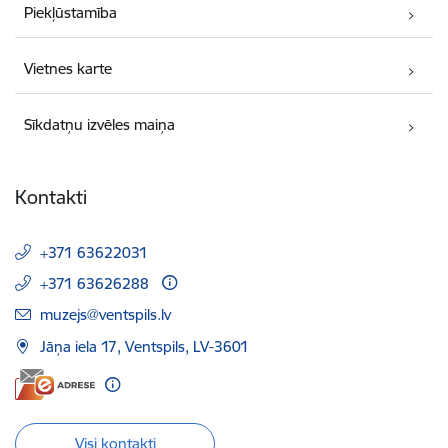
Piekļūstamība
Vietnes karte
Sīkdatņu izvēles maiņa
Kontakti
+371 63622031
+371 63626288
E-pasts:
muzejs@ventspils.lv
Jāņa iela 17, Ventspils, LV-3601
Visi kontakti