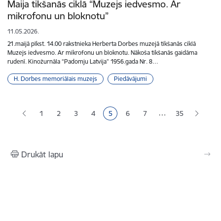
Maija tikšanās ciklā “Muzejs iedvesmo. Ar
mikrofonu un bloknotu”
11.05.2026.
21.maijā plkst. 14.00 rakstnieka Herberta Dorbes muzejā tikšanās ciklā
Muzejs iedvesmo. Ar mikrofonu un bloknotu. Nākoša tikšanās gaidāma
rudenī. Kinožurnāla “Padomju Latvija” 1956.gada Nr. 8…
H. Dorbes memoriālais muzejs
Piedāvājumi
Lapošana
…
1
2
3
4
5
6
7
35
Lapa
Lapa
Lapa
Pašreizējā lapa
Lapa
Lapa
Drukāt lapu