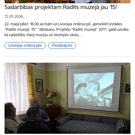
Sadarbības projektam Radīts muzejā jau 15!
12.05.2026.
22. maijā plkst. 16.00 aicinām uz Livonijas ordeņa pili, apmeklēt izstādes
“Radīts muzejā -15” ”atklāšanu. Projektu “Radīts muzejā” 2011. gadā uzsāka
kā sadarbību starp muzeju un Ventspils skolu…
Livonijas ordeņa pils
Piedāvājumi