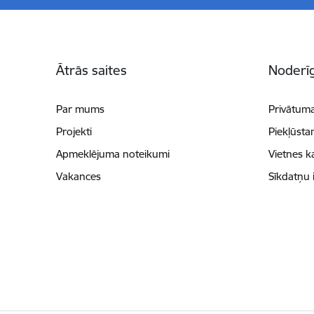
Kājene
Ātrās saites
Noderīg
Par mums
Privātuma
Projekti
Piekļūsta
Apmeklējuma noteikumi
Vietnes k
Vakances
Sīkdatņu 