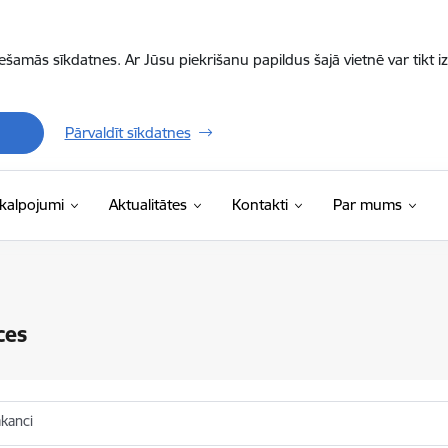
iešamās sīkdatnes. Ar Jūsu piekrišanu papildus šajā vietnē var tikt i
Pārvaldīt sīkdatnes
kalpojumi
Aktualitātes
Kontakti
Par mums
ces
akanci