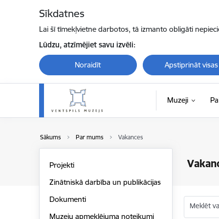
Pāriet uz lapas saturu
Sīkdatnes
Lai šī tīmekļvietne darbotos, tā izmanto obligāti nepiec
Lūdzu, atzīmējiet savu izvēli:
Noraidīt
Apstiprināt visas
Muzeji
Pa
Sākums
Par mums
Vakances
Vakan
Projekti
Zinātniskā darbība un publikācijas
Dokumenti
Meklēt v
Muzeju apmeklējuma noteikumi