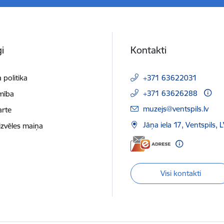
i
Kontakti
 politika
+371 63622031
+371 63626288
mība
E-pasts:
muzejs@ventspils.lv
arte
Jāņa iela 17, Ventspils,
izvēles maiņa
Visi kontakti