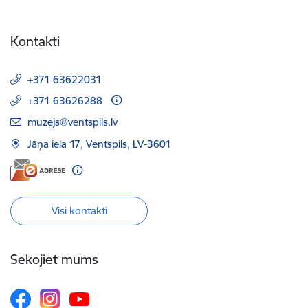
Kontakti
+371 63622031
+371 63626288
E-pasts:
muzejs@ventspils.lv
Jāņa iela 17, Ventspils, LV-3601
Visi kontakti
Sekojiet mums