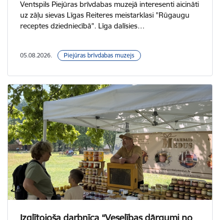
Ventspils Piejūras brīvdabas muzejā interesenti aicināti
uz zāļu sievas Līgas Reiteres meistarklasi "Rūgaugu
receptes dziedniecībā". Līga dalīsies…
05.08.2026.
Piejūras brīvdabas muzejs
Izglītojoša darbnīca “Veselības dārgumi no