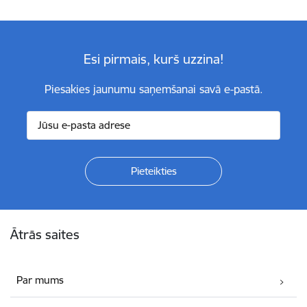
Esi pirmais, kurš uzzina!
Piesakies jaunumu saņemšanai savā e-pastā.
Kājene
Ātrās saites
Par mums