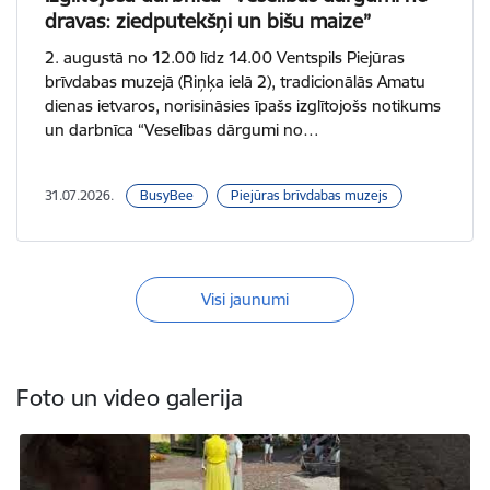
dravas: ziedputekšņi un bišu maize”
2. augustā no 12.00 līdz 14.00 Ventspils Piejūras
brīvdabas muzejā (Riņķa ielā 2), tradicionālās Amatu
dienas ietvaros, norisināsies īpašs izglītojošs notikums
un darbnīca “Veselības dārgumi no…
31.07.2026.
BusyBee
Piejūras brīvdabas muzejs
Visi jaunumi
Foto un video galerija
rotokols-ar-h2e
Atvērt FIAT LUX - Pilsētas svētki Livonijas ordeņa pilī /lv/gale
A