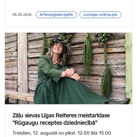
06.08.2026.
Arheoloģiskā izpēte
Livonijas ordeņa pils
Zāļu sievas Līgas Reiteres meistarklase
"Rūgaugu receptes dziedniecībā"
Trešdien, 12. augustā no plkst. 12.00 līdz 15.00