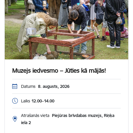
Muzejs iedvesmo – Jūties kā mājās!
Datums
8. augusts, 2026
Laiks
12.00–14.00
Atrašanās vieta
Piejūras brīvdabas muzejs, Riņķa
iela 2