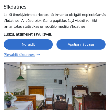
Pāriet uz lapas saturu
Sīkdatnes
Spied
lai meklētu
Enter
Lai šī tīmekļvietne darbotos, tā izmanto obligāti nepieciešamās
sīkdatnes. Ar Jūsu piekrišanu papildus šajā vietnē var tikt
izmantotas statistikas un sociālo mediju sīkdatnes.
Lūdzu, atzīmējiet savu izvēli:
Noraidīt
Apstiprināt visas
Pārvaldīt sīkdatnes
Ventspils muzejs