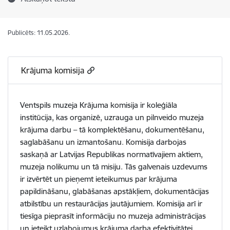
Publicēts: 11.05.2026.
Krājuma komisija
Ventspils muzeja Krājuma komisija ir koleģiāla
institūcija, kas organizē, uzrauga un pilnveido muzeja
krājuma darbu – tā komplektēšanu, dokumentēšanu,
saglabāšanu un izmantošanu. Komisija darbojas
saskaņā ar Latvijas Republikas normatīvajiem aktiem,
muzeja nolikumu un tā misiju. Tās galvenais uzdevums
ir izvērtēt un pieņemt ieteikumus par krājuma
papildināšanu, glabāšanas apstākļiem, dokumentācijas
atbilstību un restaurācijas jautājumiem. Komisija arī ir
tiesīga pieprasīt informāciju no muzeja administrācijas
un ieteikt uzlabojumus krājuma darba efektivitātei.