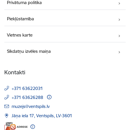
Privātuma politika
Piekļūstamība
Vietnes karte
Sīkdatņu izvēles maiņa
Kontakti
+371 63622031
+371 63626288
E-pasts:
muzejs@ventspils.lv
Jāņa iela 17, Ventspils, LV-3601