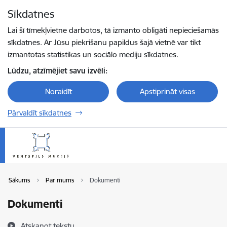
Pāriet uz lapas saturu
Sīkdatnes
Spied
lai meklētu
Enter
Lai šī tīmekļvietne darbotos, tā izmanto obligāti nepieciešamās
sīkdatnes. Ar Jūsu piekrišanu papildus šajā vietnē var tikt
izmantotas statistikas un sociālo mediju sīkdatnes.
Lūdzu, atzīmējiet savu izvēli:
Noraidīt
Apstiprināt visas
Pārvaldīt sīkdatnes
Sākums
Par mums
Dokumenti
Dokumenti
Atskaņot tekstu