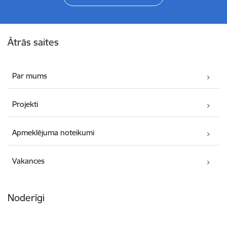
Kājene
Ātrās saites
Par mums
Projekti
Apmeklējuma noteikumi
Vakances
Noderīgi