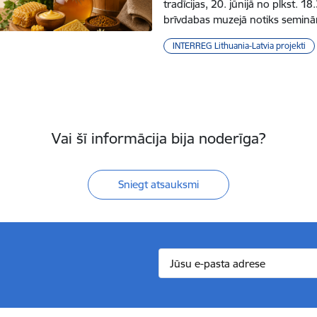
tradīcijas, 20. jūnijā no plkst. 1
brīvdabas muzejā notiks seminā
INTERREG Lithuania-Latvia projekti
Vai šī informācija bija noderīga?
Sniegt atsauksmi