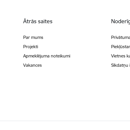
Kājene
Ātrās saites
Noderīg
Par mums
Privātuma
Projekti
Piekļūsta
Apmeklējuma noteikumi
Vietnes k
Vakances
Sīkdatņu 