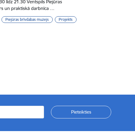
8.30 līdz 21.30 Ventspils Piejūras
rs un praktiskā darbnīca …
Piejūras brīvdabas muzejs
Projekts