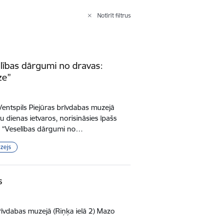
Notīrīt filtrus
elības dārgumi no dravas:
ze”
Ventspils Piejūras brīvdabas muzejā
tu dienas ietvaros, norisināsies īpašs
ca “Veselības dārgumi no…
zejs
s
brīvdabas muzejā (Riņķa ielā 2) Mazo