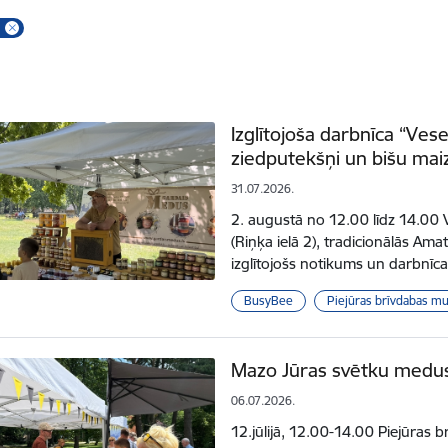
Izglītojoša darbnīca “Ves
ziedputekšņi un bišu mai
31.07.2026.
2. augustā no 12.00 līdz 14.00 
(Riņķa ielā 2), tradicionālās Ama
izglītojošs notikums un darbnī
BusyBee
Piejūras brīvdabas mu
Mazo Jūras svētku medu
06.07.2026.
12.jūlijā, 12.00-14.00 Piejūras 