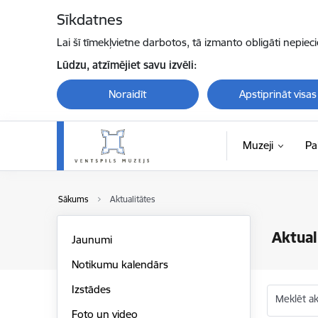
Pāriet uz lapas saturu
Sīkdatnes
Lai šī tīmekļvietne darbotos, tā izmanto obligāti nepiec
Lūdzu, atzīmējiet savu izvēli:
Noraidīt
Apstiprināt visas
Muzeji
Pa
Sākums
Aktualitātes
Aktual
Jaunumi
Notikumu kalendārs
Izstādes
Meklēt akt
Foto un video