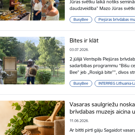
Jūras svētku laikā notiks semin
daudzveidība” Mazo Jūras svētku 
BusyBee
Piejūras brīvdabas mu
Bites ir klāt
03.07.2026.
2.jūlijā Ventspils Piejūras brīvd
sadarbības programmu “Bišu ceļš
Bee” jeb „Rosīgā bite””, divos s
BusyBee
INTERREG Lithuania-La
Vasaras saulgriežu noska
brīvdabas muzejs aicina 
11.06.2026.
Ar bitīti pirtī gāju Sagaidot vas