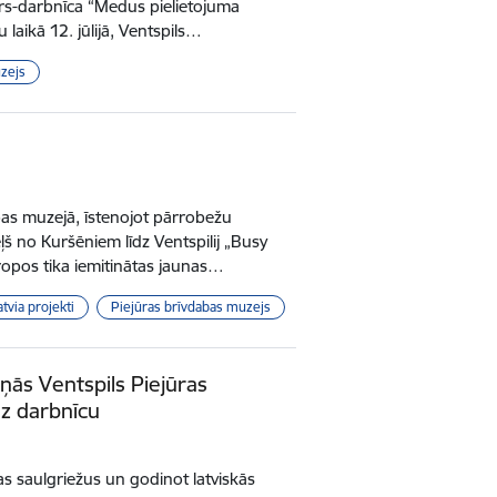
ārs-darbnīca “Medus pielietojuma
laikā 12. jūlijā, Ventspils…
zejs
abas muzejā, īstenojot pārrobežu
 no Kuršēniem līdz Ventspilij „Busy
tropos tika iemitinātas jaunas…
tvia projekti
Piejūras brīvdabas muzejs
ņās Ventspils Piejūras
uz darbnīcu
aras saulgriežus un godinot latviskās