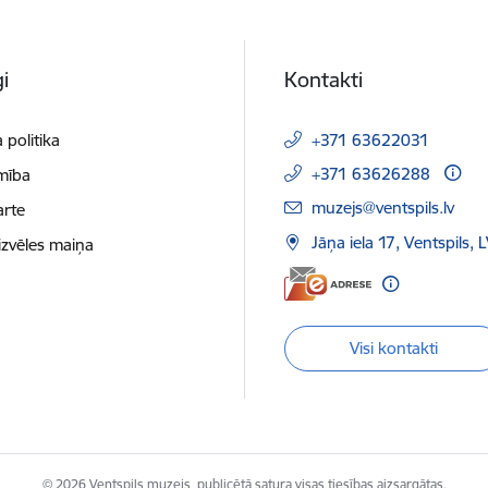
i
Kontakti
 politika
+371 63622031
+371 63626288
mība
E-pasts:
muzejs@ventspils.lv
arte
Jāņa iela 17, Ventspils,
izvēles maiņa
Visi kontakti
© 2026 Ventspils muzejs, publicētā satura visas tiesības aizsargātas.