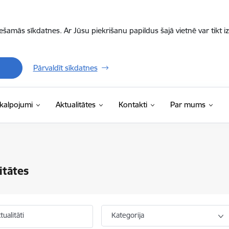
iešamās sīkdatnes. Ar Jūsu piekrišanu papildus šajā vietnē var tikt i
Pārvaldīt sīkdatnes
kalpojumi
Aktualitātes
Kontakti
Par mums
itātes
ualitāti
Kategorija