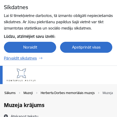
Pāriet uz lapas saturu
Sīkdatnes
Spied
lai meklētu
Enter
Lai šī tīmekļvietne darbotos, tā izmanto obligāti nepieciešamās
sīkdatnes. Ar Jūsu piekrišanu papildus šajā vietnē var tikt
izmantotas statistikas un sociālo mediju sīkdatnes.
Lūdzu, atzīmējiet savu izvēli:
Noraidīt
Apstiprināt visas
Pārvaldīt sīkdatnes
Sākums
Muzeji
Herberta Dorbes memoriālais muzejs
Muzeja k
Muzeja krājums
Atskaņot tekstu