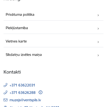
Privātuma politika
Piekļūstamība
Vietnes karte
Sīkdatņu izvēles maiņa
Kontakti
+371 63622031
+371 63626288
E-pasts:
muzejs@ventspils.lv