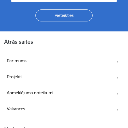
Kājene
Ātrās saites
Par mums
Projekti
Apmeklējuma noteikumi
Vakances