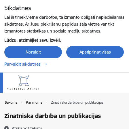
Pāriet uz lapas saturu
Sīkdatnes
Spied
lai meklētu
Enter
Lai šī tīmekļvietne darbotos, tā izmanto obligāti nepieciešamās
sīkdatnes. Ar Jūsu piekrišanu papildus šajā vietnē var tikt
izmantotas statistikas un sociālo mediju sīkdatnes.
Lūdzu, atzīmējiet savu izvēli:
Noraidīt
Apstiprināt visas
Pārvaldīt sīkdatnes
Sākums
Par mums
Zinātniskā darbība un publikācijas
Zinātniskā darbība un publikācijas
Atskaņot tekstu