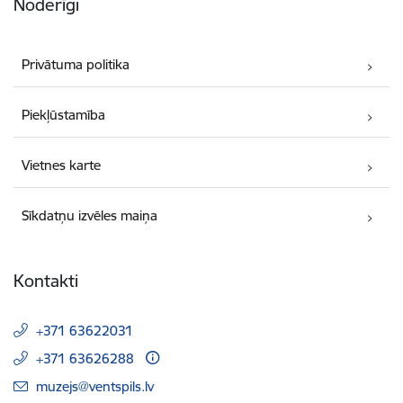
Noderīgi
Privātuma politika
Piekļūstamība
Vietnes karte
Sīkdatņu izvēles maiņa
Kontakti
+371 63622031
+371 63626288
E-pasts:
muzejs@ventspils.lv