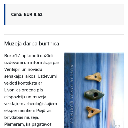
Cena: EUR 9.52
Muzeja darba burtnīca
Burtnīcā apkopoti dažādi
uzdevumi un informācija par
Ventspili un novadu
senākajos laikos. Uzdevumi
veidoti kontekstā ar
Livonijas ordeņa pils
ekspozīciju un muzeja
veiktajiem arheoloģiskajiem
eksperimentiem Piejūras
brīvdabas muzejā.
Piemēram, kā pagatavot