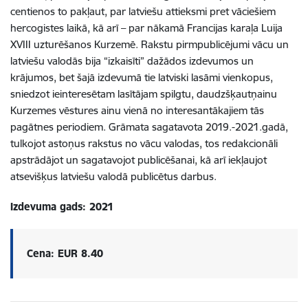
centienos to pakļaut, par latviešu attieksmi pret vāciešiem
hercogistes laikā, kā arī – par nākamā Francijas karaļa Luija
XVIII uzturēšanos Kurzemē. Rakstu pirmpublicējumi vācu un
latviešu valodās bija “izkaisīti” dažādos izdevumos un
krājumos, bet šajā izdevumā tie latviski lasāmi vienkopus,
sniedzot ieinteresētam lasītājam spilgtu, daudzšķautņainu
Kurzemes vēstures ainu vienā no interesantākajiem tās
pagātnes periodiem. Grāmata sagatavota 2019.-2021.gadā,
tulkojot astoņus rakstus no vācu valodas, tos redakcionāli
apstrādājot un sagatavojot publicēšanai, kā arī iekļaujot
atsevišķus latviešu valodā publicētus darbus.
Izdevuma gads: 2021
Cena: EUR 8.40