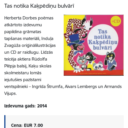
Tas notika Kaķpēdiņu bulvārī
Herberta Dorbes poēmas
atkārtoto izdevumu
papildina grāmatas
tapšanas materiāli, Induļa
Zvagūža oriģinālilustrācijas
un CD ar raidlugu. Līdzās
teicēja aktiera Rūdolfa
Plēpja balsij, Kaķu skolas
skolmeistaru lomās
iejutušies pazīstami
ventspilnieki – Ingrīda Štrumfa, Aivars Lembergs un Armands
Vijups.
Izdevuma gads: 2014
Cena: EUR 7.00