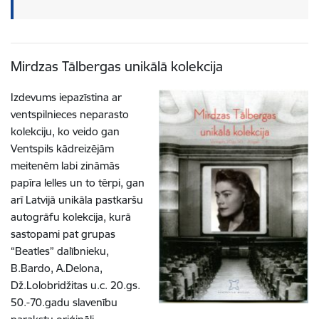
Mirdzas Tālbergas unikālā kolekcija
Izdevums iepazīstina ar
ventspilnieces neparasto
kolekciju, ko veido gan
Ventspils kādreizējām
meitenēm labi zināmās
papīra lelles un to tērpi, gan
arī Latvijā unikāla pastkaršu
autogrāfu kolekcija, kurā
sastopami pat grupas
“Beatles” dalībnieku,
B.Bardo, A.Delona,
Dž.Lolobridžitas u.c. 20.gs.
50.-70.gadu slavenību