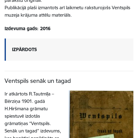
parakstu oriģināli.
Publikācijā plaši izmantots arī laikmetu raksturojošs Ventspils
muzeja krājuma attēlu materiāls.
Izdevuma gads: 2016
IZPĀRDOTS
Ventspils senāk un tagad
Ir atkārtots R.Tautmīļa –
Bērziņa 1901. gadā
H.Hiršmana grāmatu
spiestuvē izdotās
grāmatiņas “Ventspils.
Senāk un tagad” izdevums,