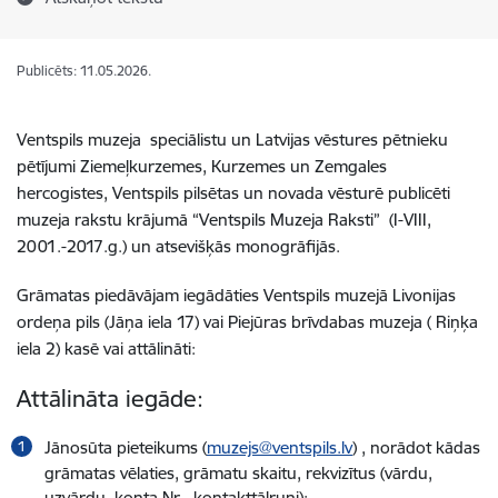
Publicēts: 11.05.2026.
Ventspils muzeja speciālistu un Latvijas vēstures pētnieku
pētījumi Ziemeļkurzemes, Kurzemes un Zemgales
hercogistes, Ventspils pilsētas un novada vēsturē publicēti
muzeja rakstu krājumā “Ventspils Muzeja Raksti” (I-VIII,
2001.-2017.g.) un atsevišķās monogrāfijās.
Grāmatas piedāvājam iegādāties Ventspils muzejā Livonijas
ordeņa pils (Jāņa iela 17) vai Piejūras brīvdabas muzeja ( Riņķa
iela 2) kasē vai attālināti:
Attālināta iegāde:
Jānosūta pieteikums (
muzejs@ventspils.lv
) , norādot kādas
grāmatas vēlaties, grāmatu skaitu, rekvizītus (vārdu,
uzvārdu, konta Nr., kontakttālruni);