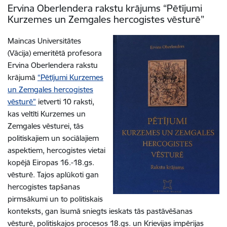
Ervina Oberlendera rakstu krājums “Pētījumi
Kurzemes un Zemgales hercogistes vēsturē”
Maincas Universitātes
(Vācija) emeritētā profesora
Ervina Oberlendera rakstu
krājumā
“Pētījumi Kurzemes
un Zemgales hercogistes
vēsturē”
ietverti 10 raksti,
kas veltīti Kurzemes un
Zemgales vēsturei, tās
politiskajiem un sociālajiem
aspektiem, hercogistes vietai
kopējā Eiropas 16.-18.gs.
vēsturē. Tajos aplūkoti gan
hercogistes tapšanas
pirmsākumi un to politiskais
konteksts, gan īsumā sniegts ieskats tās pastāvēšanas
vēsturē, politiskajos procesos 18.gs. un Krievijas impērijas