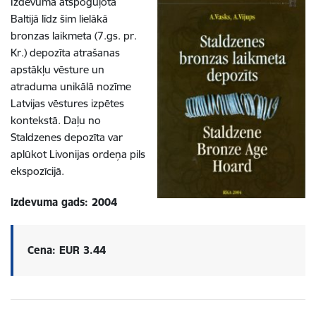
Izdevumā atspoguļota
Baltijā līdz šim lielākā
bronzas laikmeta (7.gs. pr.
Kr.) depozīta atrašanas
apstākļu vēsture un
atraduma unikālā nozīme
Latvijas vēstures izpētes
kontekstā. Daļu no
Staldzenes depozīta var
aplūkot Livonijas ordeņa pils
ekspozīcijā.
Izdevuma gads: 2004
Cena: EUR 3.44