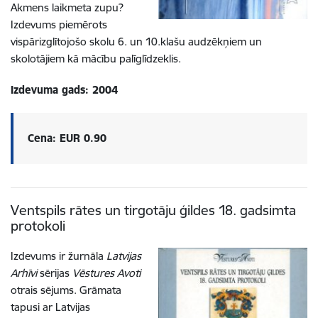
Akmens laikmeta zupu?
Izdevums piemērots
vispārizglītojošo skolu 6. un 10.klašu audzēkņiem un
skolotājiem kā mācību palīglīdzeklis.
Izdevuma gads: 2004
Cena: EUR 0.90
Ventspils rātes un tirgotāju ģildes 18. gadsimta
protokoli
Izdevums ir žurnāla
Latvijas
Arhīvi
sērijas
Vēstures Avoti
otrais sējums. Grāmata
tapusi ar Latvijas