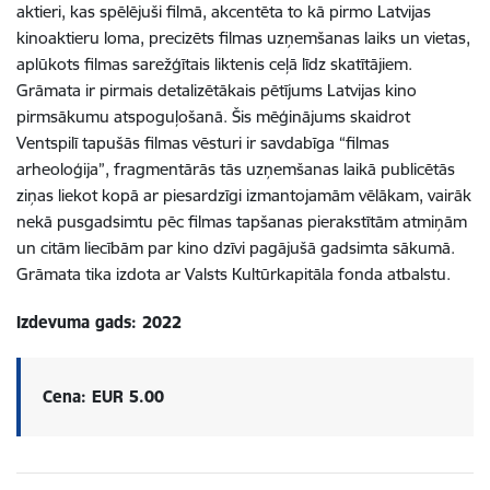
aktieri, kas spēlējuši filmā, akcentēta to kā pirmo Latvijas
kinoaktieru loma, precizēts filmas uzņemšanas laiks un vietas,
aplūkots filmas sarežģītais liktenis ceļā līdz skatītājiem.
Grāmata ir pirmais detalizētākais pētījums Latvijas kino
pirmsākumu atspoguļošanā. Šis mēģinājums skaidrot
Ventspilī tapušās filmas vēsturi ir savdabīga “filmas
arheoloģija”, fragmentārās tās uzņemšanas laikā publicētās
ziņas liekot kopā ar piesardzīgi izmantojamām vēlākam, vairāk
nekā pusgadsimtu pēc filmas tapšanas pierakstītām atmiņām
un citām liecībām par kino dzīvi pagājušā gadsimta sākumā.
Grāmata tika izdota ar Valsts Kultūrkapitāla fonda atbalstu.
Izdevuma gads: 2022
Cena: EUR 5.00