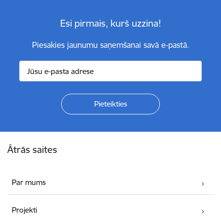
Esi pirmais, kurš uzzina!
Piesakies jaunumu saņemšanai savā e-pastā.
Kājene
Ātrās saites
Par mums
Projekti