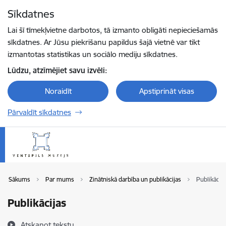
Pāriet uz lapas saturu
Sīkdatnes
Spied
lai meklētu
Enter
Lai šī tīmekļvietne darbotos, tā izmanto obligāti nepieciešamās
sīkdatnes. Ar Jūsu piekrišanu papildus šajā vietnē var tikt
izmantotas statistikas un sociālo mediju sīkdatnes.
Lūdzu, atzīmējiet savu izvēli:
Noraidīt
Apstiprināt visas
Pārvaldīt sīkdatnes
Sākums
Par mums
Zinātniskā darbība un publikācijas
Publikācija
Publikācijas
Atskaņot tekstu