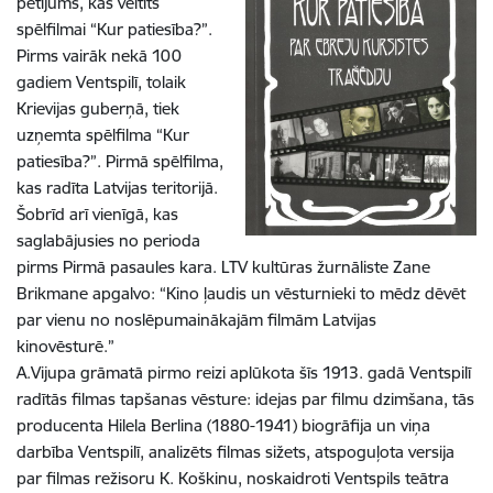
pētījums, kas veltīts
spēlfilmai “Kur patiesība?”.
Pirms vairāk nekā 100
gadiem Ventspilī, tolaik
Krievijas guberņā, tiek
uzņemta spēlfilma “Kur
patiesība?”. Pirmā spēlfilma,
kas radīta Latvijas teritorijā.
Šobrīd arī vienīgā, kas
saglabājusies no perioda
pirms Pirmā pasaules kara. LTV kultūras žurnāliste Zane
Brikmane apgalvo: “Kino ļaudis un vēsturnieki to mēdz dēvēt
par vienu no noslēpumainākajām filmām Latvijas
kinovēsturē.”
A.Vijupa grāmatā pirmo reizi aplūkota šīs 1913. gadā Ventspilī
radītās filmas tapšanas vēsture: idejas par filmu dzimšana, tās
producenta Hilela Berlina (1880-1941) biogrāfija un viņa
darbība Ventspilī, analizēts filmas sižets, atspoguļota versija
par filmas režisoru K. Koškinu, noskaidroti Ventspils teātra