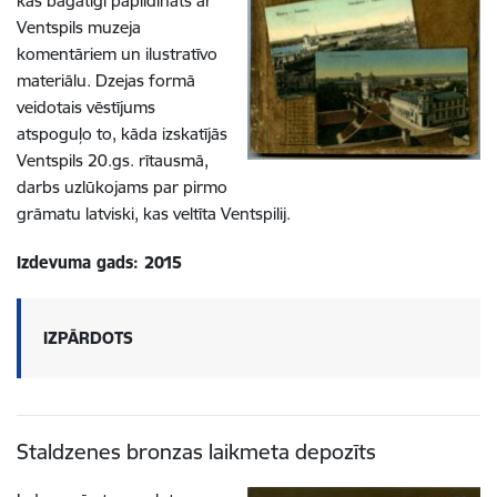
kas bagātīgi papildināts ar
Ventspils muzeja
komentāriem un ilustratīvo
materiālu. Dzejas formā
veidotais vēstījums
atspoguļo to, kāda izskatījās
Ventspils 20.gs. rītausmā,
darbs uzlūkojams par pirmo
grāmatu latviski, kas veltīta Ventspilij.
Izdevuma gads: 2015
IZPĀRDOTS
Staldzenes bronzas laikmeta depozīts