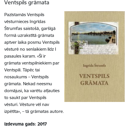
Ventspils grāmata
Pazīstamās Ventspils
vēsturnieces Ingrīdas
Štrumfas saistošā, garšīgā
formā uzrakstītā grāmata
aptver laika posmu Ventspils
vēsturē no senlaikiem līdz I
pasaules karam. «Šī ir
grāmata ventspilniekiem par
Ventspili. Tāpēc tai
nosaukums – Ventspils
grāmata. Nekad neesmu
domājusi, ka varētu atļauties
to saukt par Ventspils
vēsturi. Vēsture vēl nav
izpētīta», – tā grāmatas autore.
Izdevuma gads: 2017