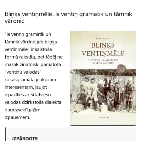
Bliņķs ventiņmēle. Īs ventiņ gramatik un tāmnik
vārdnic
“Īs ventiņ gramatik un
tāmnik vārdnic jeb bliņķs
ventiņmēlē” ir saistošā
formā rakstīta, bet tādēļ ne
mazāk zinātniski pamatota
“ventiņu valodas”
rokasgrāmata jebkuram
interesentam, ļaujot
iepazīties ar šī latviešu
valodas dzirkstošā dialekta
daudzveidīgajām
izpausmēm.
IZPĀRDOTS