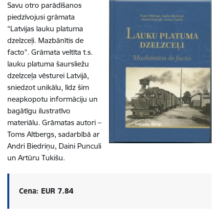
Savu otro parādīšanos
piedzīvojusi grāmata
“Latvijas lauku platuma
dzelzceļi. Mazbānītis de
facto”. Grāmata veltīta t.s.
lauku platuma šaursliežu
dzelzceļa vēsturei Latvijā,
sniedzot unikālu, līdz šim
neapkopotu informāciju un
bagātīgu ilustratīvo
materiālu. Grāmatas autori –
Toms Altbergs, sadarbībā ar
Andri Biedriņu, Daini Punculi
un Artūru Tukišu.
Cena: EUR 7.84