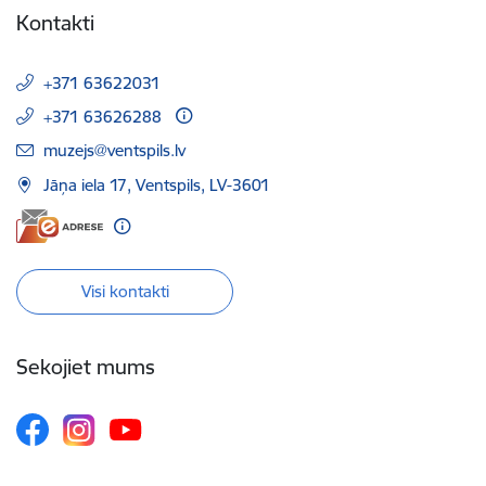
Kontakti
+371 63622031
+371 63626288
E-pasts:
muzejs@ventspils.lv
Jāņa iela 17, Ventspils, LV-3601
Visi kontakti
Sekojiet mums