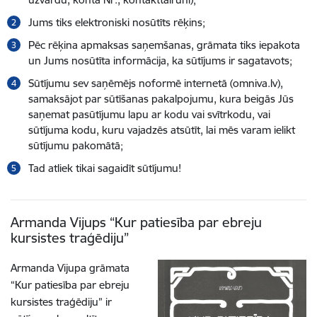
Jums tiks elektroniski nosūtīts rēķins;
Pēc rēķina apmaksas saņemšanas, grāmata tiks iepakota
un Jums nosūtīta informācija, ka sūtījums ir sagatavots;
Sūtījumu sev saņēmējs noformē internetā (omniva.lv),
samaksājot par sūtīšanas pakalpojumu, kura beigās Jūs
saņemat pasūtījumu lapu ar kodu vai svītrkodu, vai
sūtījuma kodu, kuru vajadzēs atsūtīt, lai mēs varam ielikt
sūtījumu pakomātā;
Tad atliek tikai sagaidīt sūtījumu!
Armanda Vijups “Kur patiesība par ebreju
kursistes traģēdiju”
Armanda Vijupa grāmata
“Kur patiesība par ebreju
kursistes traģēdiju” ir