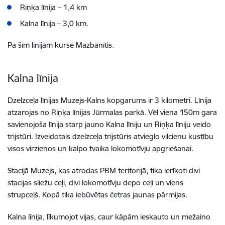
Riņķa līnija – 1,4 km
Kalna līnija – 3,0 km.
Pa šīm līnijām kursē Mazbānītis.
Kalna līnija
Dzelzceļa līnijas Muzejs-Kalns kopgarums ir 3 kilometri. Līnija
atzarojas no Riņķa līnijas Jūrmalas parkā. Vēl viena 150m gara
savienojoša līnija starp jauno Kalna līniju un Riņķa līniju veido
trijstūri. Izveidotais dzelzceļa trijstūris atvieglo vilcienu kustību
visos virzienos un kalpo tvaika lokomotīvju apgriešanai.
Stacijā Muzejs, kas atrodas PBM teritorijā, tika ierīkoti divi
stacijas sliežu ceļi, divi lokomotīvju depo ceļi un viens
strupceļš. Kopā tika iebūvētas četras jaunas pārmijas.
Kalna līnija, līkumojot vijas, caur kāpām ieskauto un mežaino