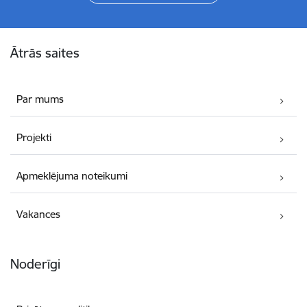
Kājene
Ātrās saites
Par mums
Projekti
Apmeklējuma noteikumi
Vakances
Noderīgi