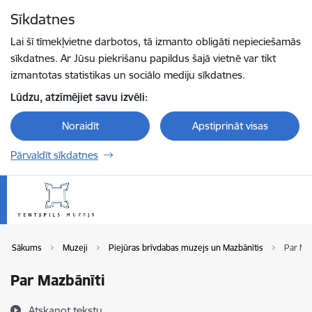
Pāriet uz lapas saturu
Sīkdatnes
Spied
lai meklētu
Enter
Lai šī tīmekļvietne darbotos, tā izmanto obligāti nepieciešamās
sīkdatnes. Ar Jūsu piekrišanu papildus šajā vietnē var tikt
izmantotas statistikas un sociālo mediju sīkdatnes.
Lūdzu, atzīmējiet savu izvēli:
Noraidīt
Apstiprināt visas
Pārvaldīt sīkdatnes
Sākums
Muzeji
Piejūras brīvdabas muzejs un Mazbānītis
Par Maz
Par Mazbānīti
Atskaņot tekstu