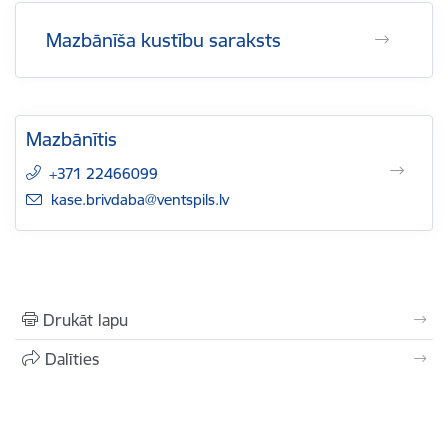
Mazbānīša kustību saraksts
Mazbānītis
+371 22466099
E-pasts:
kase.brivdaba@ventspils.lv
Drukāt lapu
Dalīties