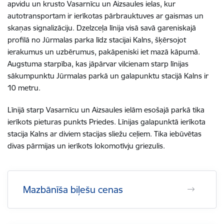
apvidu un krusto Vasarnīcu un Aizsaules ielas, kur
autotransportam ir ierīkotas pārbrauktuves ar gaismas un
skaņas signalizāciju. Dzelzceļa līnija visā savā gareniskajā
profilā no Jūrmalas parka līdz stacijai Kalns, šķērsojot
ierakumus un uzbērumus, pakāpeniski iet mazā kāpumā.
Augstuma starpība, kas jāpārvar vilcienam starp līnijas
sākumpunktu Jūrmalas parkā un galapunktu stacijā Kalns ir
10 metru.
Līnijā starp Vasarnīcu un Aizsaules ielām esošajā parkā tika
ierīkots pieturas punkts Priedes. Līnijas galapunktā ierīkota
stacija Kalns ar diviem stacijas sliežu ceļiem. Tika iebūvētas
divas pārmijas un ierīkots lokomotīvju griezulis.
Mazbānīša biļešu cenas