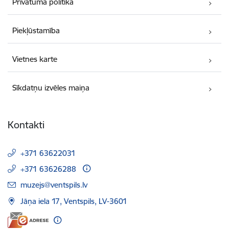
Privātuma politika
Piekļūstamība
Vietnes karte
Sīkdatņu izvēles maiņa
Kontakti
+371 63622031
+371 63626288
E-pasts:
muzejs@ventspils.lv
Jāņa iela 17, Ventspils, LV-3601