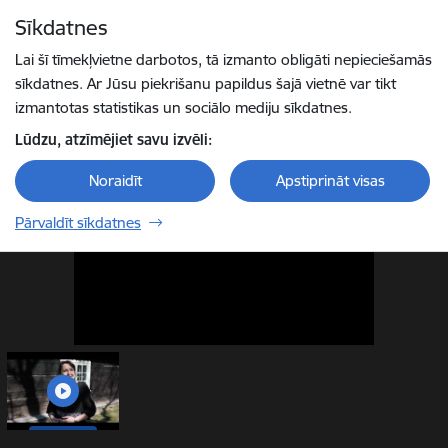
Pāriet uz lapas saturu
Sīkdatnes
1 / 1
Spied
lai meklētu
Enter
Lai šī tīmekļvietne darbotos, tā izmanto obligāti nepieciešamās
sīkdatnes. Ar Jūsu piekrišanu papildus šajā vietnē var tikt
izmantotas statistikas un sociālo mediju sīkdatnes.
Lūdzu, atzīmējiet savu izvēli:
Noraidīt
Apstiprināt visas
Pārvaldīt sīkdatnes