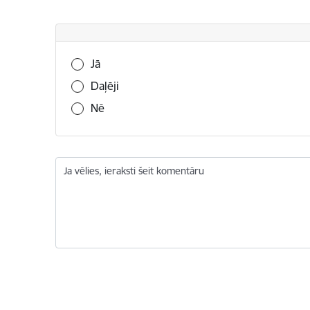
Vai šī informācija bija noderīga?
Jā
Daļēji
Nē
Ja vēlies, ieraksti šeit komentāru