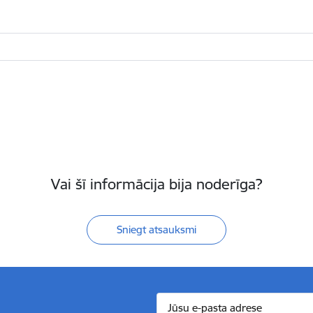
Vai šī informācija bija noderīga?
Sniegt atsauksmi