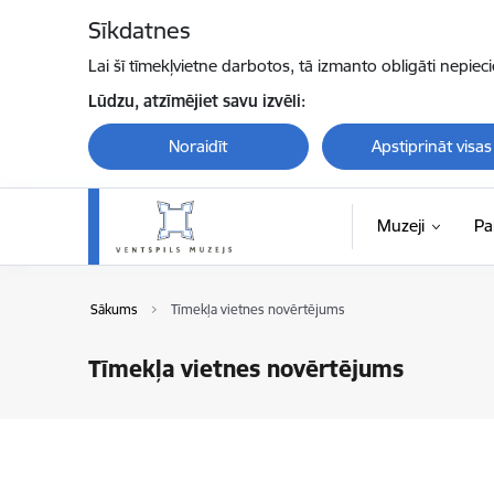
Pāriet uz lapas saturu
Sīkdatnes
Lai šī tīmekļvietne darbotos, tā izmanto obligāti nepiec
Lūdzu, atzīmējiet savu izvēli:
Noraidīt
Apstiprināt visas
Muzeji
Pa
Sākums
Tīmekļa vietnes novērtējums
Tīmekļa vietnes novērtējums