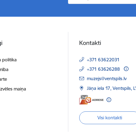
i
Kontakti
 politika
+371 63622031
+371 63626288
mība
E-pasts:
muzejs@ventspils.lv
arte
Jāņa iela 17, Ventspils,
izvēles maiņa
Visi kontakti