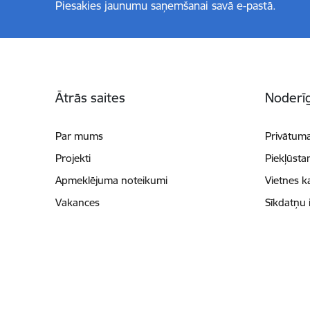
Piesakies jaunumu saņemšanai savā e-pastā.
Kājene
Ātrās saites
Noderīg
Par mums
Privātuma
Projekti
Piekļūsta
Apmeklējuma noteikumi
Vietnes k
Vakances
Sīkdatņu 