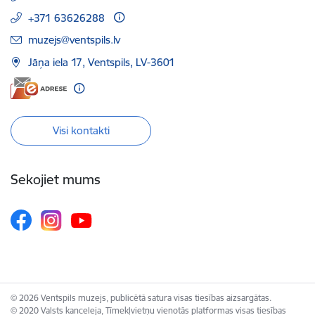
+371 63626288
E-pasts:
muzejs@ventspils.lv
Jāņa iela 17, Ventspils, LV-3601
Visi kontakti
Sekojiet mums
© 2026 Ventspils muzejs, publicētā satura visas tiesības aizsargātas.
© 2020 Valsts kanceleja, Tīmekļvietņu vienotās platformas visas tiesības