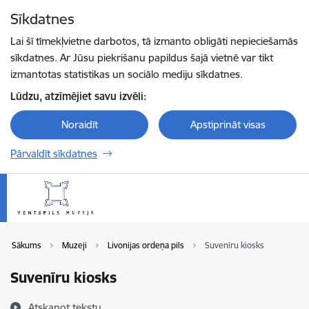
Pāriet uz lapas saturu
Sīkdatnes
Spied
lai meklētu
Enter
Lai šī tīmekļvietne darbotos, tā izmanto obligāti nepieciešamās
sīkdatnes. Ar Jūsu piekrišanu papildus šajā vietnē var tikt
izmantotas statistikas un sociālo mediju sīkdatnes.
Lūdzu, atzīmējiet savu izvēli:
Noraidīt
Apstiprināt visas
Pārvaldīt sīkdatnes
Sākums
Muzeji
Livonijas ordeņa pils
Suvenīru kiosks
Suvenīru kiosks
Atskaņot tekstu