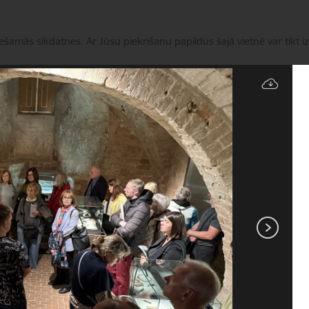
iešamās sīkdatnes. Ar Jūsu piekrišanu papildus šajā vietnē var tikt i
Pārvaldīt sīkdatnes
kalpojumi
Aktualitātes
Kontakti
Par mums