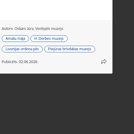
Autors:
Oskars Jūra, Ventspils muzejs
Amatu māja
H. Dorbes muzejs
Livonijas ordeņa pils
Piejūras brīvdabas muzejs
Publicēts: 02.06.2026.