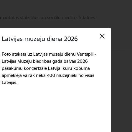
zmantotas statistikas un sociālo mediju sīkdatnes.
Latvijas muzeju diena 2026
Foto atskats uz Latvijas muzeju dienu Ventspilī -
Latvijas Muzeju biedrības gada balvas 2026
Meklēt
Piekļūstamība
pasākumu koncertzālē Latvija, kuru kopumā
apmeklēja vairāk nekā 400 muzejnieki no visas
Latvijas.