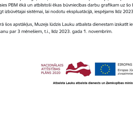
īsies PBM ēkā un atbilstoši ēkas būvniecības darbu grafikam uz šo br
gt izbūvētajai sistēmai, lai nodotu ekspluatācijā, iespējams līdz 2
ā šos apstākļus, Muzejs lūdzis Lauku atbalsta dienestam izskatīt i
anu par 3 mēnešiem, t.i., līdz 2023. gada 1. novembrim.