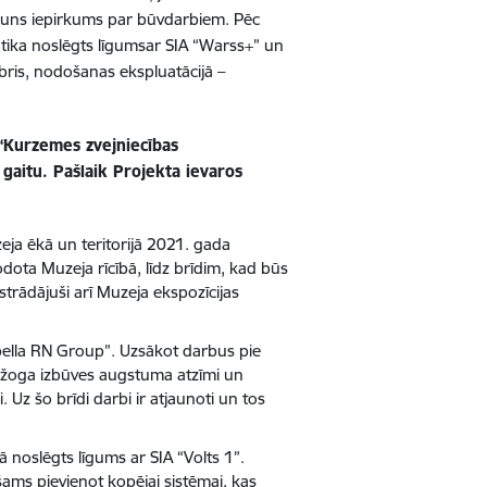
s jauns iepirkums par būvdarbiem. Pēc
ika noslēgts līgumsar SIA “Warss+” un
ris, nodošanas ekspluatācijā –
 “Kurzemes zvejniecības
gaitu. Pašlaik Projekta ievaros
zeja ēkā un teritorijā 2021. gada
odota Muzeja rīcībā, līdz brīdim, kad būs
strādājuši arī Muzeja ekspozīcijas
bella RN Group”. Uzsākot darbus pie
o žoga izbūves augstuma atzīmi un
Uz šo brīdi darbi ir atjaunoti un tos
ā noslēgts līgums ar SIA “Volts 1”.
ešams pievienot kopējai sistēmai, kas