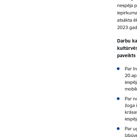
nespēja p
iepirkuma
atsākta ē
2023.gad
Darbu ka
kultūrvē
paveikts 
Par In
20.apr
iespēj
mobilo
Par n
žoga 
krāsa
iespē
Par ug
Izbūve