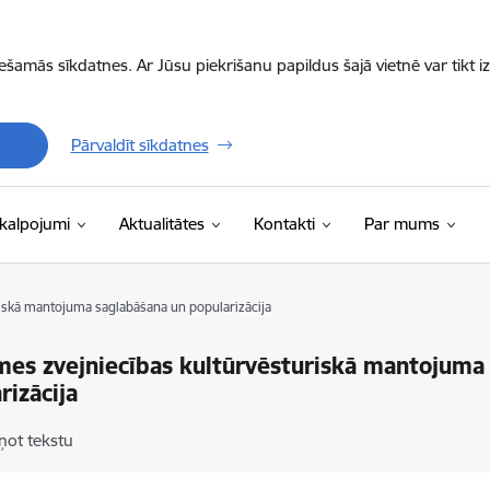
iešamās sīkdatnes. Ar Jūsu piekrišanu papildus šajā vietnē var tikt i
Pārvaldīt sīkdatnes
kalpojumi
Aktualitātes
Kontakti
Par mums
iskā mantojuma saglabāšana un popularizācija
es zvejniecības kultūrvēsturiskā mantojuma
rizācija
ņot tekstu