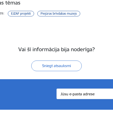
tas tēmas
es:
EJZAF projekti
Piejūras brīvdabas muzejs
Vai šī informācija bija noderīga?
Sniegt atsauksmi