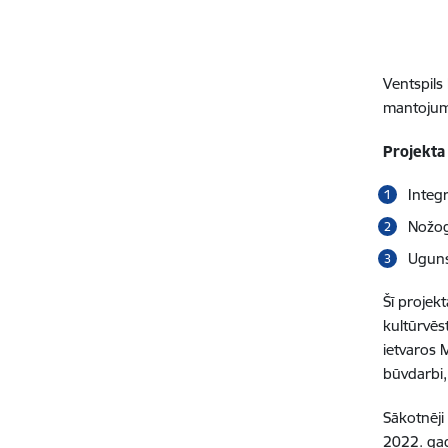
Ventspils
mantojuma
Projekta 
Integr
Nožog
Uguns
Šī projek
kultūrvēs
ietvaros 
būvdarbi,
Sākotnēji
2022. gad