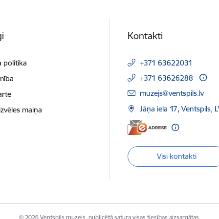
i
Kontakti
 politika
+371 63622031
+371 63626288
mība
E-pasts:
muzejs@ventspils.lv
arte
Jāņa iela 17, Ventspils,
izvēles maiņa
Visi kontakti
© 2026 Ventspils muzejs, publicētā satura visas tiesības aizsargātas.