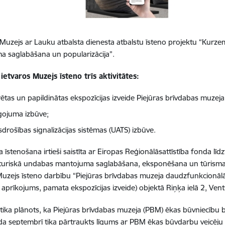
 Muzejs ar Lauku atbalsta dienesta atbalstu īsteno projektu “Kurze
 saglabāšana un popularizācija”.
ietvaros Muzejs īsteno trīs aktivitātes:
ētas un papildinātas ekspozīcijas izveide Piejūras brīvdabas muzeja 
ojuma izbūve;
drošības signalizācijas sistēmas (UATS) izbūve.
ta īstenošana irtieši saistīta ar Eiropas Reģionālāsattīstība fonda l
turiskā undabas mantojuma saglabāšana, eksponēšana un tūrisma pi
Muzejs īsteno darbību “Piejūras brīvdabas muzeja daudzfunkcionālā
 aprīkojums, pamata ekspozīcijas izveide) objektā Riņķa ielā 2, Vents
 tika plānots, ka Piejūras brīvdabas muzeja (PBM) ēkas būvniecību
a septembrī tika pārtraukts līgums ar PBM ēkas būvdarbu veicēju S