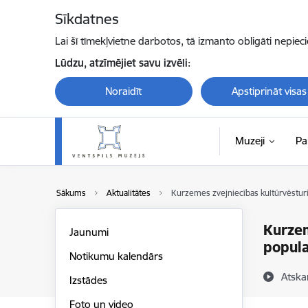
Pāriet uz lapas saturu
Sīkdatnes
Lai šī tīmekļvietne darbotos, tā izmanto obligāti nepiec
Lūdzu, atzīmējiet savu izvēli:
Noraidīt
Apstiprināt visas
Muzeji
Pa
Sākums
Aktualitātes
Kurzemes zvejniecības kultūrvēstur
Kurzem
Jaunumi
popula
Notikumu kalendārs
Atska
Izstādes
Foto un video