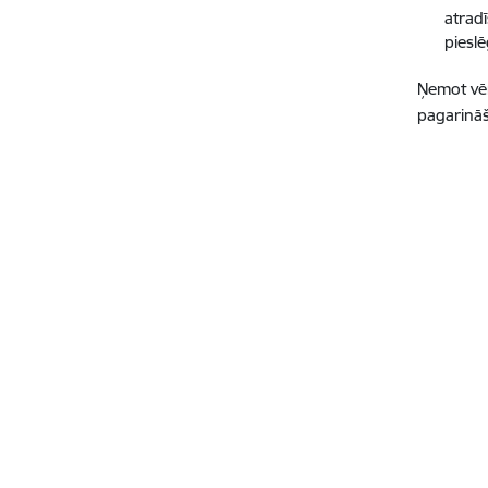
atrad
pieslē
Ņemot vēr
pagarināš