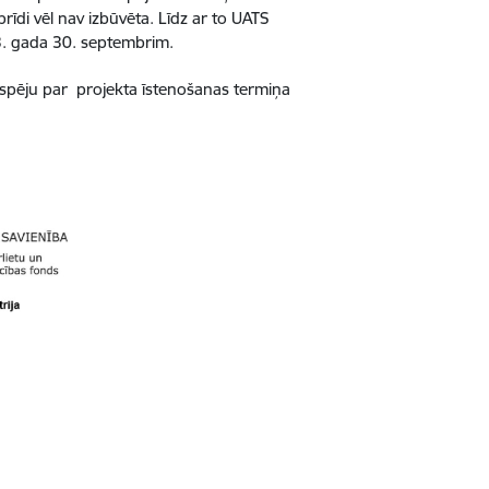
īdi vēl nav izbūvēta. Līdz ar to UATS
023. gada 30. septembrim.
espēju par projekta īstenošanas termiņa