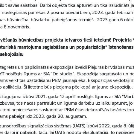
ildīt savas saistības. Darbi objektā tika apturēti un tika izsludināt
 noslēgšanās par ēkas 2.posma būvdarbiem, 2023. gada februārī t
kas būvniecība, būvdarbu pabeigšanas termiņš –2023.gada 6.oktob
a 8.novembris.
vēšanās būvniecības projekta ietvaros tieši ietekmē Projekta
sturiskā mantojuma saglabāšana un popularizācija” īstenošanas 
sekojošais:
tegrētas un papildinātas ekspozīcijas izveidi Piejūras brīvdabas mu
īlī noslēgts līgums ar SIA “Dd studio”. Ekspozīcija sagatavota un n
ams veikt tās uzstādīšanu PBM jaunajā ēkā. Ekspozīcijas veidotāji iz
 aplikāciju. Šī lietotne būs pieejama pēc kopā ar jauno ekspozīciju.
ožogojuma izbūvi 2021. gada 12.aprīlī noslēgts līgums ar SIA “Mar
izbūves, tos nācās pārtraukt un līguma darbību uz laiku apturēt, j
s toni nepieciešams saskaņot ar PBM ēkas dekoratīvās fasādes toni. 
jams pabeigt līdz 2023. gada 20. augustam.
unsdrošības signalizācijas sistēmas (UATS) izbūvi 2022. gada 8.jūlij
s darbi ir pabeigti, taču, lai UATS nodotu ekspluatācijā, to nepieci