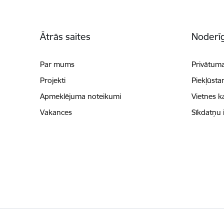
Kājene
Ātrās saites
Noderīg
Par mums
Privātuma
Projekti
Piekļūsta
Apmeklējuma noteikumi
Vietnes k
Vakances
Sīkdatņu 