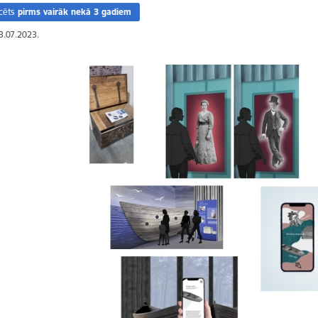
cēts
pirms vairāk nekā 3 gadiem
13.07.2023.