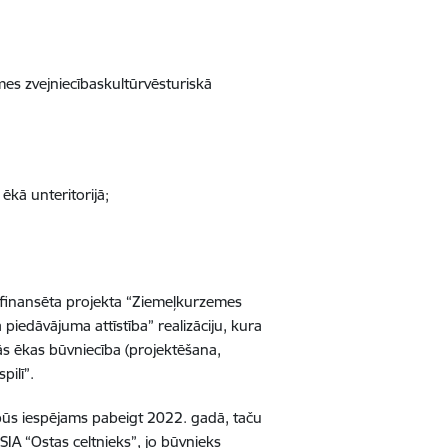
mes zvejniecībaskultūrvēsturiskā
ēkā unteritorijā;
īdzfinansēta projekta “Ziemeļkurzemes
edāvājuma attīstība” realizāciju, kura
s ēkas būvniecība (projektēšana,
pilī”.
 būs iespējams pabeigt 2022. gadā, taču
IA “Ostas celtnieks”, jo būvnieks