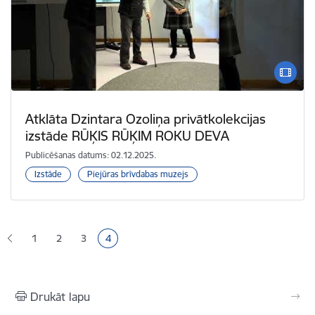
Atklāta Dzintara Ozoliņa privātkolekcijas
izstāde RŪĶIS RŪĶIM ROKU DEVA
Publicēšanas datums: 02.12.2025.
Izstāde
Piejūras brīvdabas muzejs
Lapošana
1
2
3
4
Lapa
Lapa
Lapa
Pašreizējā lapa
Drukāt lapu