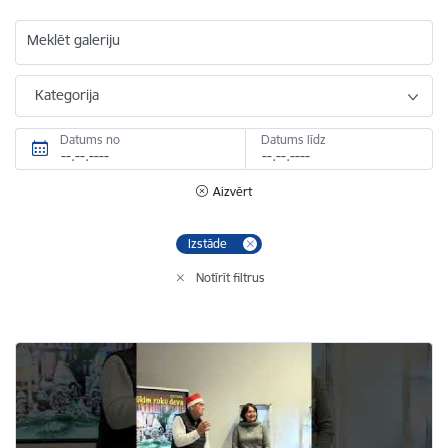
Meklēt galeriju
Kategorija
Datums no
Datums līdz
Aizvērt
Izstāde
Notīrīt filtrus