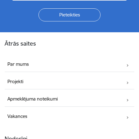
Kājene
Ātrās saites
Par mums
Projekti
Apmeklējuma noteikumi
Vakances
Noderīgi