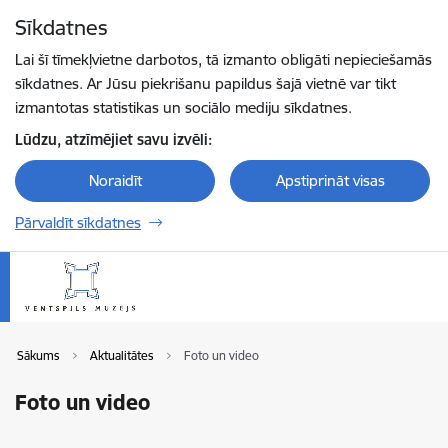
Pāriet uz lapas saturu
Sīkdatnes
Spied
lai meklētu
Enter
Lai šī tīmekļvietne darbotos, tā izmanto obligāti nepieciešamās
sīkdatnes. Ar Jūsu piekrišanu papildus šajā vietnē var tikt
izmantotas statistikas un sociālo mediju sīkdatnes.
Lūdzu, atzīmējiet savu izvēli:
Noraidīt
Apstiprināt visas
Pārvaldīt sīkdatnes
Sākums
Aktualitātes
Foto un video
Foto un video