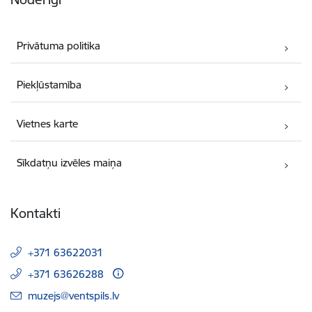
Privātuma politika
Piekļūstamība
Vietnes karte
Sīkdatņu izvēles maiņa
Kontakti
+371 63622031
+371 63626288
E-pasts:
muzejs@ventspils.lv