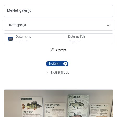
Meklēt galeriju
Kategorija
Datums no
Datums līdz
Aizvērt
Izstāde
Notīrīt filtrus