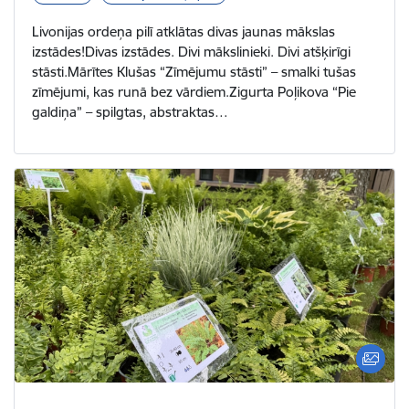
Livonijas ordeņa pilī atklātas divas jaunas mākslas
izstādes!Divas izstādes. Divi mākslinieki. Divi atšķirīgi
stāsti.Mārītes Klušas “Zīmējumu stāsti” – smalki tušas
zīmējumi, kas runā bez vārdiem.Zigurta Poļikova “Pie
galdiņa” – spilgtas, abstraktas…