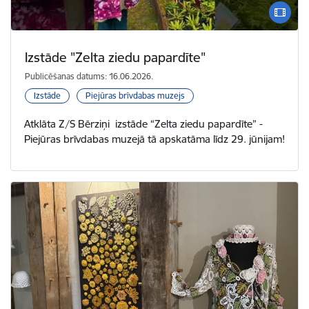
Izstāde "Zelta ziedu papardīte"
Publicēšanas datums: 16.06.2026.
Izstāde
Piejūras brīvdabas muzejs
Atklāta Z/S Bērziņi izstāde “Zelta ziedu papardīte” -
Piejūras brīvdabas muzejā tā apskatāma līdz 29. jūnijam!