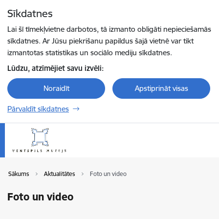
Pāriet uz lapas saturu
Sīkdatnes
Spied
lai meklētu
Enter
Lai šī tīmekļvietne darbotos, tā izmanto obligāti nepieciešamās
sīkdatnes. Ar Jūsu piekrišanu papildus šajā vietnē var tikt
izmantotas statistikas un sociālo mediju sīkdatnes.
Lūdzu, atzīmējiet savu izvēli:
Noraidīt
Apstiprināt visas
Pārvaldīt sīkdatnes
Sākums
Aktualitātes
Foto un video
Foto un video