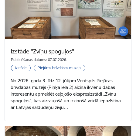
Izstāde "Zvīņu spoguļos"
Publicēšanas datums: 07.07.2026.
Izstāde
Piejūras brīvdabas muzejs
No 2026. gada 3. līdz 12. jūlijam Ventspils Piejūras
brīvdabas muzejs (Riņķa ielā 2) aicina ikvienu dabas
interesentu apmeklēt ceļojošo ekspresizstādi „Zvīņu
spoguļos”, kas aizraujošā un izzinošā veidā iepazīstina
ar Latvijas saldūdeņu zivju…