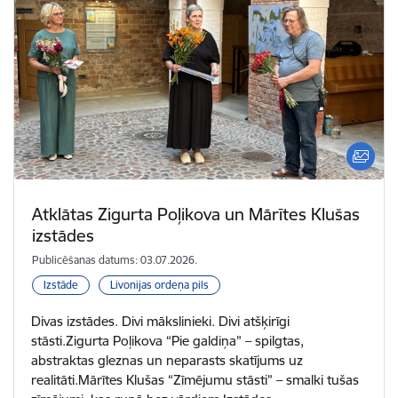
Atklātas Zigurta Poļikova un Mārītes Klušas
izstādes
Publicēšanas datums: 03.07.2026.
Izstāde
Livonijas ordeņa pils
Divas izstādes. Divi mākslinieki. Divi atšķirīgi
stāsti.Zigurta Poļikova “Pie galdiņa” – spilgtas,
abstraktas gleznas un neparasts skatījums uz
realitāti.Mārītes Klušas “Zīmējumu stāsti” – smalki tušas