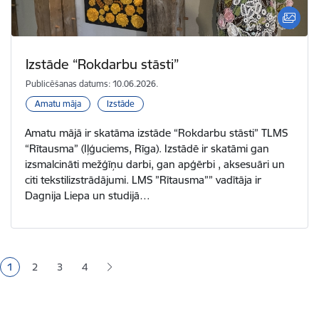
Izstāde “Rokdarbu stāsti”
Publicēšanas datums: 10.06.2026.
Amatu māja
Izstāde
Amatu mājā ir skatāma izstāde “Rokdarbu stāsti” TLMS
“Rītausma” (Iļģuciems, Rīga). Izstādē ir skatāmi gan
izsmalcināti mežģīņu darbi, gan apģērbi , aksesuāri un
citi tekstilizstrādājumi. LMS ”Rītausma”” vadītāja ir
Dagnija Liepa un studijā…
Lapošana
1
2
3
4
Pašreizējā lapa
Lapa
Lapa
Lapa