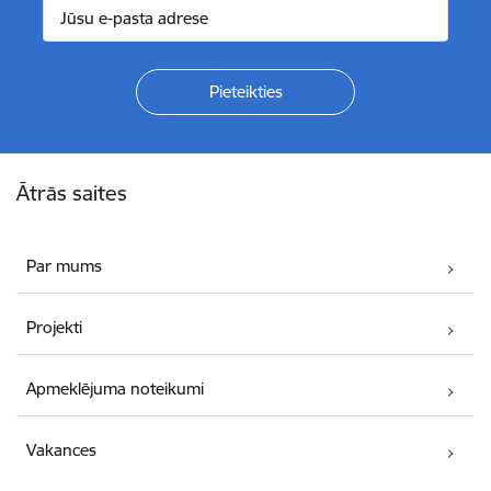
Kājene
Ātrās saites
Par mums
Projekti
Apmeklējuma noteikumi
Vakances