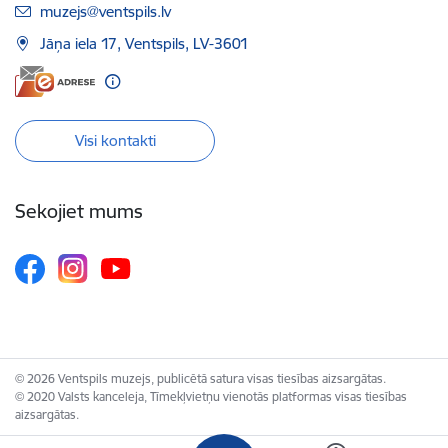
E-pasts:
muzejs@ventspils.lv
Jāņa iela 17, Ventspils, LV-3601
Visi kontakti
Sekojiet mums
© 2026 Ventspils muzejs, publicētā satura visas tiesības aizsargātas.
© 2020 Valsts kanceleja, Tīmekļvietņu vienotās platformas visas tiesības
aizsargātas.