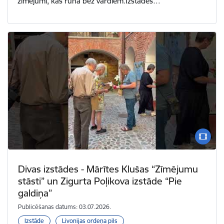
zīmējumi, kas runā bez vārdiem.Izstādes…
Divas izstādes - Mārītes Klušas “Zīmējumu
stāsti” un Zigurta Poļikova izstāde “Pie
galdiņa”
Publicēšanas datums: 03.07.2026.
Izstāde
Livonijas ordeņa pils