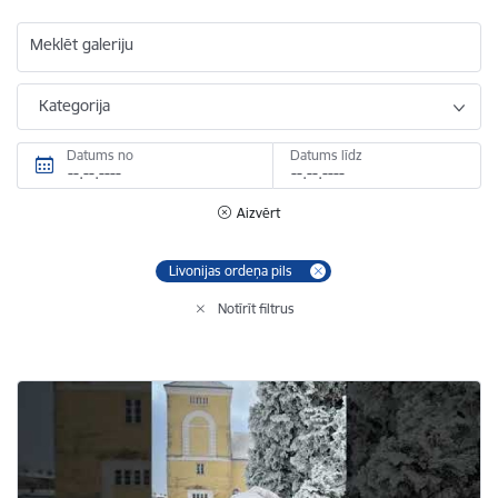
Meklēt galeriju
Kategorija
Datums no
Datums līdz
Aizvērt
Livonijas ordeņa pils
Notīrīt filtrus