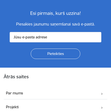
Esi pirmais, kurš uzzina!
Piesakies jaunumu saņemšanai savā e-pastā.
Kājene
Ātrās saites
Par mums
Projekti