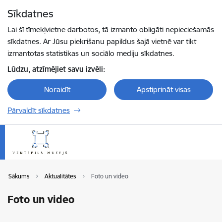
Pāriet uz lapas saturu
Sīkdatnes
Spied
lai meklētu
Enter
Lai šī tīmekļvietne darbotos, tā izmanto obligāti nepieciešamās
sīkdatnes. Ar Jūsu piekrišanu papildus šajā vietnē var tikt
izmantotas statistikas un sociālo mediju sīkdatnes.
Lūdzu, atzīmējiet savu izvēli:
Noraidīt
Apstiprināt visas
Pārvaldīt sīkdatnes
Sākums
Aktualitātes
Foto un video
Foto un video