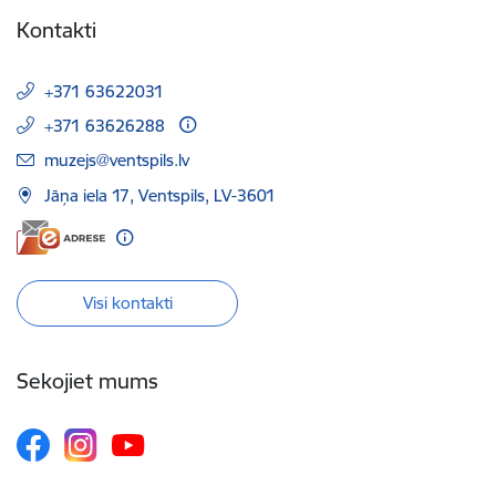
Kontakti
+371 63622031
+371 63626288
E-pasts:
muzejs@ventspils.lv
Jāņa iela 17, Ventspils, LV-3601
Visi kontakti
Sekojiet mums