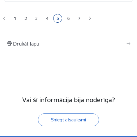
Lapošana
1
2
3
4
5
6
7
Lapa
Lapa
Lapa
Pašreizējā lapa
Lapa
Lapa
Drukāt lapu
Vai šī informācija bija noderīga?
Sniegt atsauksmi