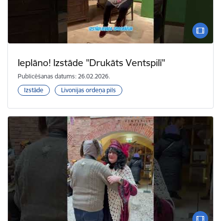
Ieplāno! Izstāde "Drukāts Ventspilī"
Publicēšanas datums: 26.02.2026.
Izstāde
Livonijas ordeņa pils