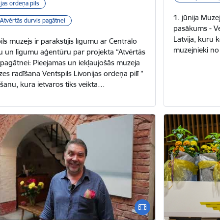
ijas ordeņa pils
1. jūnija Muz
Atvērtās durvis pagātnei
pasākums - Ve
Latvija, kuru
ils muzejs ir parakstījis līgumu ar Centrālo
muzejnieki no 
u un līgumu aģentūru par projekta “Atvērtās
 pagātnei: Pieejamas un iekļaujošās muzeja
zes radīšana Ventspils Livonijas ordeņa pilī ”
šanu, kura ietvaros tiks veikta…