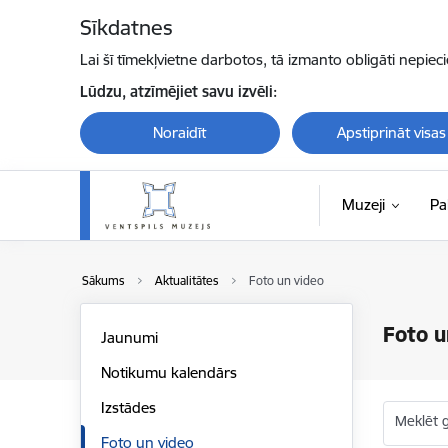
Pāriet uz lapas saturu
Sīkdatnes
Lai šī tīmekļvietne darbotos, tā izmanto obligāti nepiec
Lūdzu, atzīmējiet savu izvēli:
Noraidīt
Apstiprināt visas
Muzeji
Pa
Sākums
Aktualitātes
Foto un video
Foto u
Jaunumi
Notikumu kalendārs
Izstādes
Meklēt g
Foto un video