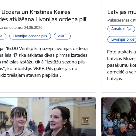
 Upzara un Kristīnas Keires
Latvijas m
des atklāšana Livonijas ordeņa pilī
Publicēšanas dat
šanas datums: 04.06.2026.
Amatu māja
de
Livonijas ordeņa pils
VKKF
Livonijas ordeņ
jā, 16.00 Ventspils muzejā Livonijas ordeņa
Foto atskats u
āņa ielā 17 tika atklātas divas pirmās izstādes
Latvijas Muze
ā mākslas izstāžu ciklā “Izstāžu sezona pils
pasākumu konc
ās”, ko atbalstījis VKKF. Pils galerijas no
apmeklēja vai
līdz trešajam stāvam piepildīs…
Latvijas.