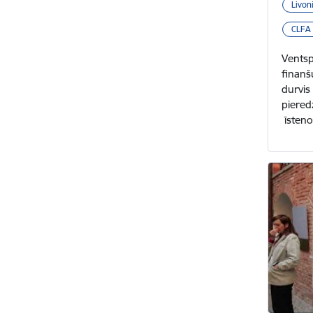
Livon
CLFA 
Ventsp
finanš
durvis
piered
īsteno