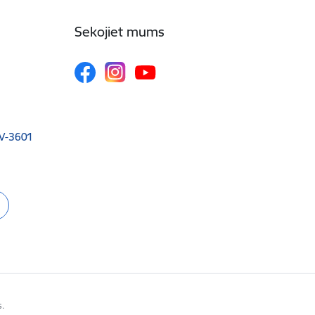
Sekojiet mums
 LV-3601
s.