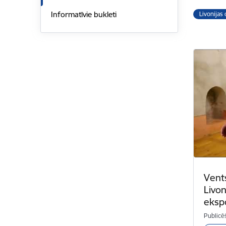
Informatīvie bukleti
Livonijas
Vent
Livon
ekspo
Publicē