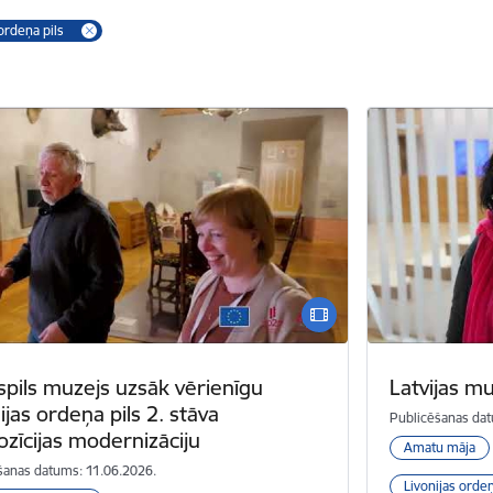
 ordeņa pils
spils muzejs uzsāk vērienīgu
Latvijas mu
ijas ordeņa pils 2. stāva
Publicēšanas dat
zīcijas modernizāciju
Amatu māja
šanas datums: 11.06.2026.
Livonijas ordeņ