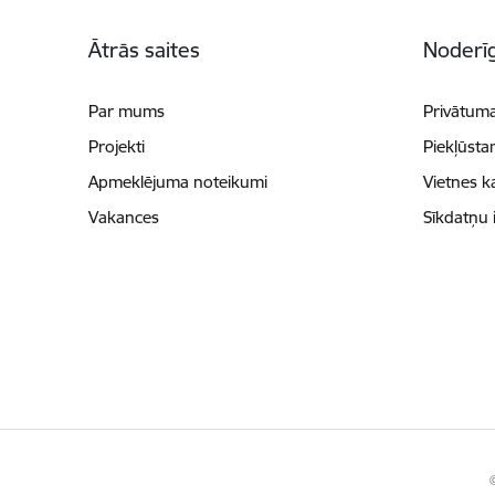
Kājene
Ātrās saites
Noderīg
Par mums
Privātuma
Projekti
Piekļūsta
Apmeklējuma noteikumi
Vietnes k
Vakances
Sīkdatņu 
©