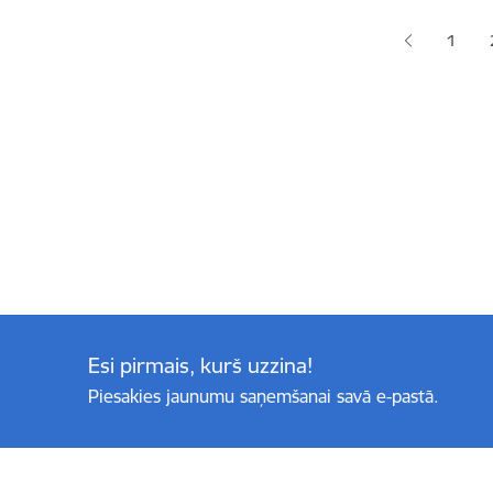
1
Lapa
Esi pirmais, kurš uzzina!
Piesakies jaunumu saņemšanai savā e-pastā.