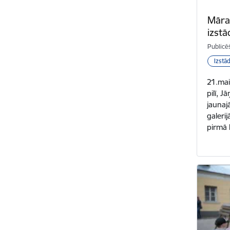
Māra
izstā
Publicē
Izstā
21.mai
pilī, J
jaunaj
galerij
pirmā 