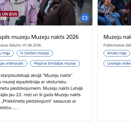
spils muzeju Muzeju nakts 2026
Muzeju na
šanas datums: 01.06.2026.
Publicēšanas dat
u māja
H. Dorbes muzejs
Amatu māja
ijas ordeņa pils
Piejūras brīvdabas muzejs
Livonijas ordeņ
starptautiskajā akcijā “Muzeju nakts”
s muzeji iepazīstināja ar vēsturisku
metu piedzīvojumiem. Muzeju nakts Latvijā
nājās jau 22. reizi un šī gada Muzeju nakts
 „Priekšmeta piedzīvojumi” sasaucas ar
atziņu: ,…
a