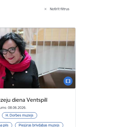
Notīrīt filtrus
zeju diena Ventspilī
ums: 08.06.2026.
H. Dorbes muzejs
a pils
Piejūras brīvdabas muzejs