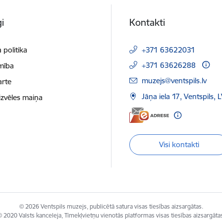
i
Kontakti
 politika
+371 63622031
+371 63626288
mība
E-pasts:
muzejs@ventspils.lv
arte
Jāņa iela 17, Ventspils,
izvēles maiņa
Visi kontakti
© 2026 Ventspils muzejs, publicētā satura visas tiesības aizsargātas.
 2020 Valsts kanceleja, Tīmekļvietņu vienotās platformas visas tiesības aizsargāta