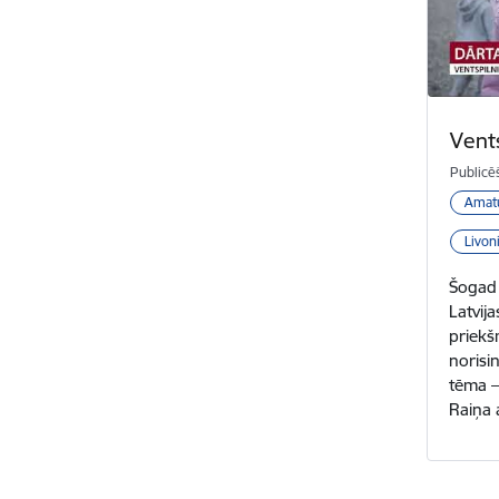
Vent
Publicē
Amat
Livon
Šogad 
Latvija
priekš
norisi
tēma –
Raiņa 
Lapošan