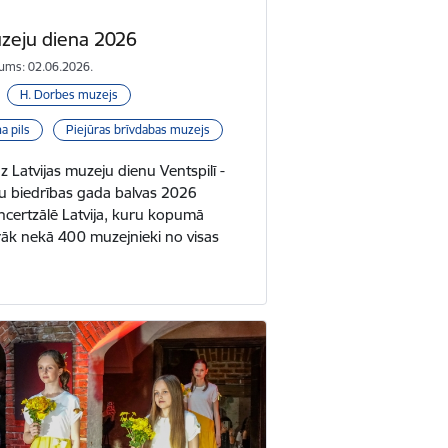
uzeju diena 2026
ums: 02.06.2026.
H. Dorbes muzejs
a pils
Piejūras brīvdabas muzejs
z Latvijas muzeju dienu Ventspilī -
ju biedrības gada balvas 2026
ertzālē Latvija, kuru kopumā
rāk nekā 400 muzejnieki no visas