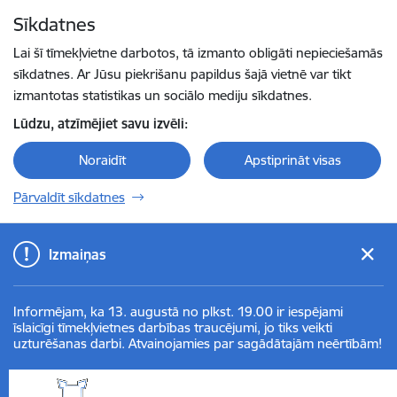
Pāriet uz lapas saturu
Sīkdatnes
Spied
lai meklētu
Enter
Lai šī tīmekļvietne darbotos, tā izmanto obligāti nepieciešamās
sīkdatnes. Ar Jūsu piekrišanu papildus šajā vietnē var tikt
izmantotas statistikas un sociālo mediju sīkdatnes.
Lūdzu, atzīmējiet savu izvēli:
Noraidīt
Apstiprināt visas
Pārvaldīt sīkdatnes
Izmaiņas
Informējam, ka 13. augustā no plkst. 19.00 ir iespējami
īslaicīgi tīmekļvietnes darbības traucējumi, jo tiks veikti
uzturēšanas darbi. Atvainojamies par sagādātajām neērtībām!