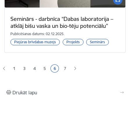
Seminārs - darbnīca “Dabas laboratorija –
atklāj bišu vaska un bio-tēju potenciālu”
Publicēšanas datums: 02.12.2025.
Piejūras brīvdabas muzejs
Projekts
Seminārs
Lapošana
1
3
4
5
6
7
Lapa
Lapa
Lapa
Pašreizējā lapa
Lapa
Drukāt lapu