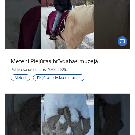
Meteņi Piejūras brīvdabas muzejā
Publicēšanas datums: 10.02.2026.
Meteņi
Piejūras brīvdabas muzejs