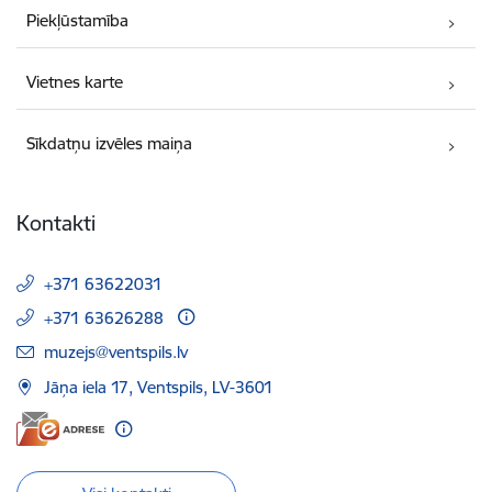
Piekļūstamība
Vietnes karte
Sīkdatņu izvēles maiņa
Kontakti
+371 63622031
+371 63626288
E-pasts:
muzejs@ventspils.lv
Jāņa iela 17, Ventspils, LV-3601