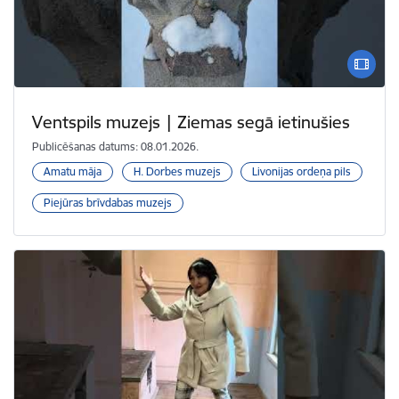
Ventspils muzejs | Ziemas segā ietinušies
Publicēšanas datums: 08.01.2026.
Amatu māja
H. Dorbes muzejs
Livonijas ordeņa pils
Piejūras brīvdabas muzejs