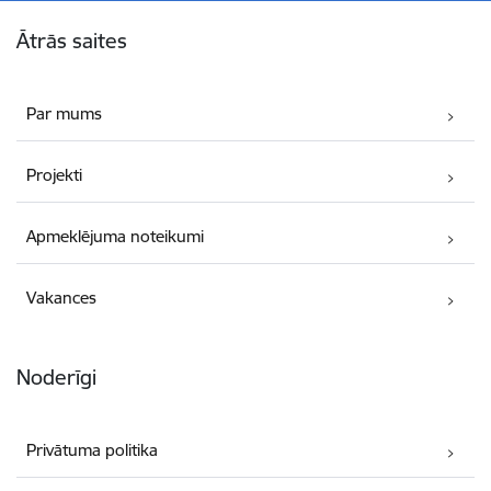
Kājene
Ātrās saites
Par mums
Projekti
Apmeklējuma noteikumi
Vakances
Noderīgi
Privātuma politika