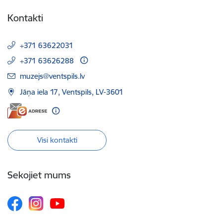
Kontakti
+371 63622031
+371 63626288
E-pasts:
muzejs@ventspils.lv
Jāņa iela 17, Ventspils, LV-3601
Visi kontakti
Sekojiet mums