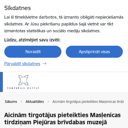
Pāriet uz lapas saturu
Sīkdatnes
Spied
lai meklētu
Enter
Lai šī tīmekļvietne darbotos, tā izmanto obligāti nepieciešamās
sīkdatnes. Ar Jūsu piekrišanu papildus šajā vietnē var tikt
izmantotas statistikas un sociālo mediju sīkdatnes.
Lūdzu, atzīmējiet savu izvēli:
Noraidīt
Apstiprināt visas
Pārvaldīt sīkdatnes
Sākums
Aktualitātes
Aicinām tirgotājus pieteikties Masļenicas tirdz
Aicinām tirgotājus pieteikties Masļenicas
tirdziņam Piejūras brīvdabas muzejā