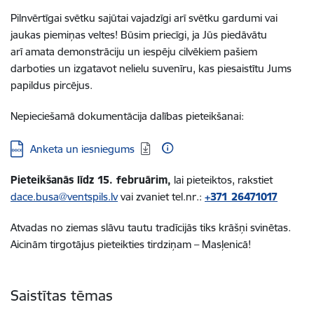
Pilnvērtīgai svētku sajūtai vajadzīgi arī svētku gardumi vai
jaukas piemiņas veltes! Būsim priecīgi, ja Jūs piedāvātu
arī amata demonstrāciju un iespēju cilvēkiem pašiem
darboties un izgatavot nelielu suvenīru, kas piesaistītu Jums
papildus pircējus.
Nepieciešamā dokumentācija dalības pieteikšanai:
Lejupielādēt:
Anketa un iesniegums
Pieteikšanās līdz 15. februārim,
lai pieteiktos, rakstiet
dace.busa@ventspils.lv
vai zvaniet tel.nr.:
+371 26471017
Atvadas no ziemas slāvu tautu tradīcijās tiks krāšņi svinētas.
Aicinām tirgotājus pieteikties tirdziņam – Masļenicā!
Saistītas tēmas