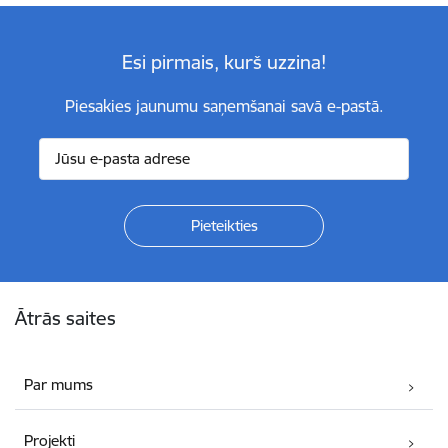
Esi pirmais, kurš uzzina!
Piesakies jaunumu saņemšanai savā e-pastā.
Kājene
Ātrās saites
Par mums
Projekti